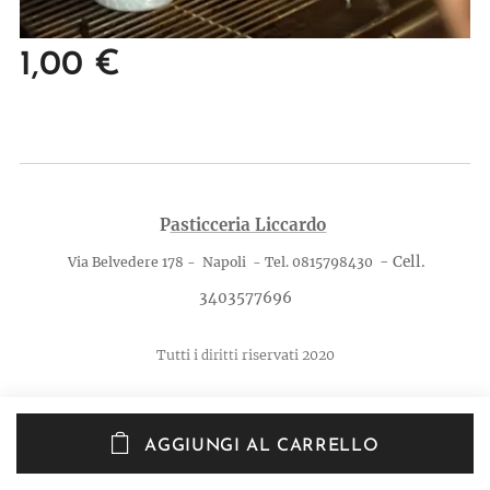
1,00
€
P
asticceria Liccardo
- Cell.
Via Belvedere 178 - Napoli - Tel. 0815798430
3403577696
Tutti i
riservati 2020
diritti
AGGIUNGI AL CARRELLO