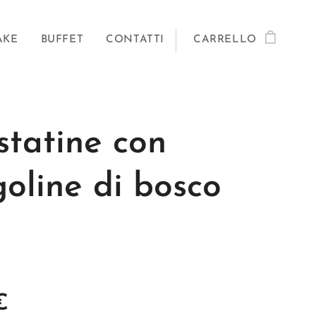
AKE
BUFFET
CONTATTI
CARRELLO
statine con
goline di bosco
€