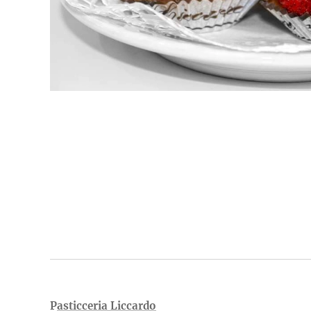
P
asticceria Liccardo